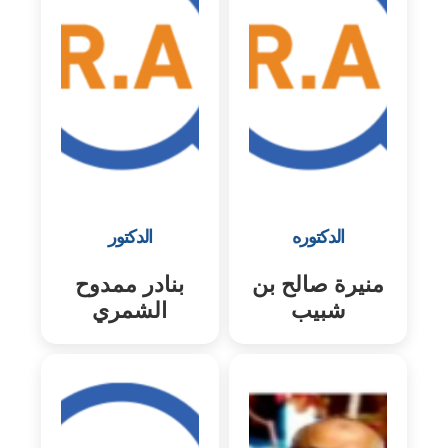
الدكتوره
الدكتور
منيرة صالح بن
بنادر ممدوح
شبيب
الشمري