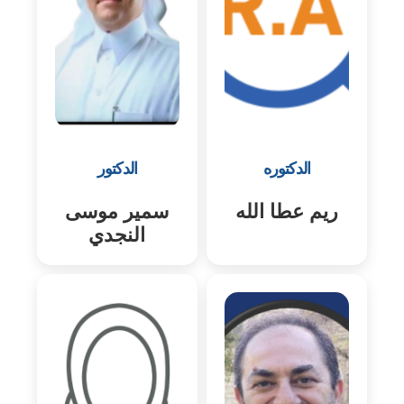
الدكتوره
الدكتور
ريم عطا الله
سمير موسى
النجدي