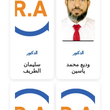
الدكتور
الدكتور
وديع محمد
سليمان
ياسين
الطريف