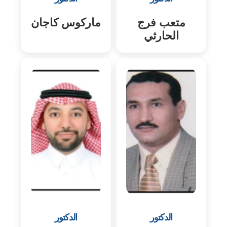
متعب فرج
ماركوس كاجان
الحارثي
الدكتور
الدكتور