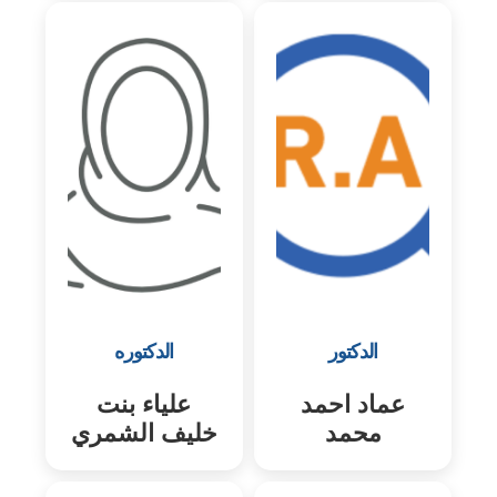
الدكتور
الدكتوره
عماد احمد
علياء بنت
محمد
خليف الشمري