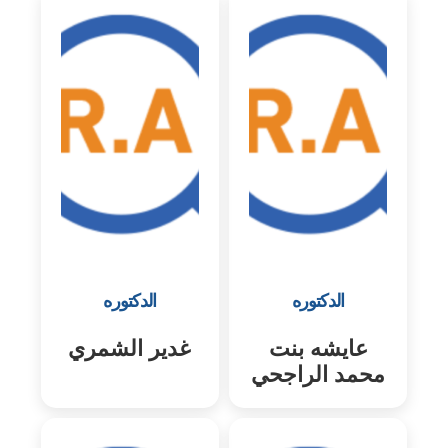
الدكتوره
الدكتوره
عايشه بنت
غدير الشمري
محمد الراجحي