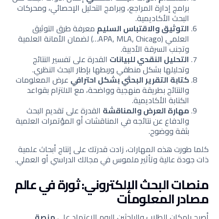
برامج إدارة المراجع، وبرامج التحليل الإحصائي، ومحركات
البحث الأكاديمية.
التوثيق والاقتباس السليم
معرفة طرق التوثيق
العلمي (APA, MLA, Chicago…) لضمان الأمانة العلمية
وتجنب السرقة الأدبية.
التحليل النقدي للبيانات
القدرة على تفسير النتائج
وتحليلها بشكل منطقي وربطها بإطار البحث النظري.
كتابة التقرير البحثي بشكل احترافي
عرض المعلومات
والنتائج بطريقة منهجية وواضحة، مع الالتزام بقواعد
الكتابة الأكاديمية.
مهارة العرض والمناقشة
القدرة على تقديم البحث
والدفاع عن نتائجه في المناقشات أو المؤتمرات العلمية
بثقة ووضوح.
كلما طورت هذه المهارات، زادت قدرتك على إنتاج أبحاث علمية
ذات جودة عالية وتأثير ملموس في مجالك الدراسي أو العملي.
منصات البحث الإلكتروني: ثورة في عالم
مصادر المعلومات
أصبح بإمكان الطلاب والباحثين اليوم الاعتماد على
منصة