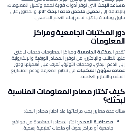
مساعد البحث
التي توفر أدوات قوية لجمع وتحليل المعلومات،
بالإضافة إلى
تحميل ملخص مادة البحث pdf
، والحصول على
حلول وملفات جاهزة تدعم رحلة التعلم الجامعي.
دور المكتبات الجامعية ومراكز
المعلومات
تقدم
المكتبة الجامعية
ومراكز المعلومات خدمات لا غنى
عنها للطلاب والباحثين، من توفير المصادر الورقية والإلكترونية،
إلى الدعم البحثي، وخدمات التوثيق. تعرف على أهميتها ودور
عمادة شؤون المكتبات
في تنظيم المعرفة ودعم المشاريع
البحثية والتقارير العلمية.
كيف تختار مصادر المعلومات المناسبة
لبحثك؟
هناك عدة معايير يجب مراعاتها عند اختيار مصادر البحث:
مصداقية المصدر
: اختر المصادر المعتمدة من مواقع
جامعية أو مراكز بحوث أو منصات تعليمية رسمية.