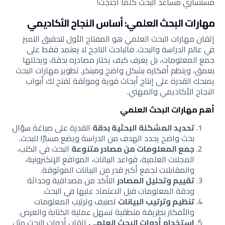
مستشاري مساعد البحث كلما احتجت!
مهارات البحث العلمي: أساس النجاح الأكاديمي
إتقان مهارات البحث العلمي هو المفتاح الأول لتحقيق التميز
في عالم الدراسة والبحث. فالباحث الناجح لا يعتمد فقط على
جمع المعلومات، بل يعرف كيف يختار مصادره بدقة، ويحللها
بعمق، وينظم أفكاره بشكل واضح ومبتكر. تطوير مهارات البحث
يمنحك القدرة على إنتاج أبحاث قوية وموثقة تفتح لك أبواب
النجاح الأكاديمي والمهني.
أهم مهارات البحث العلمي
تحديد المشكلة البحثية بدقة
القدرة على صياغة سؤال
بحث واضح يحدد الهدف من الدراسة ويضع مسارًا للبحث.
جمع المعلومات من مصادر متنوعة
البحث في الكتب،
المجلات العلمية، قواعد البيانات، المواقع الإلكترونية،
والمقابلات لجمع أكبر قدر من البيانات الموثوقة.
تقييم وتحليل المصادر
التأكد من مصداقية وحداثة
ودقة المعلومات قبل الاعتماد عليها في البحث.
تنظيم وترتيب البيانات
تصنيف وترتيب المعلومات
والأفكار بطريقة منطقية تسهل عملية الكتابة والعرض.
استخدام أدوات البحث العلمي
إتقان أدوات البحث مثل