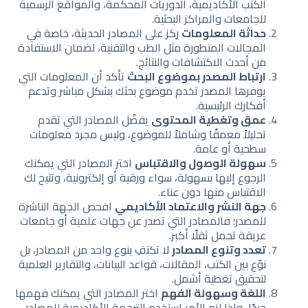
الكتب الأكاديمية، الدوريات المحكمة، والمواقع الرسمية
للجامعات والمراكز البحثية.
حداثة المعلومات
ركز على المصادر الحديثة، خاصة في
المجالات المتطورة مثل الطب والتقنية، لضمان الاستفادة
من أحدث الاكتشافات والنتائج.
ارتباط المصدر بموضوع البحث
تأكد أن المعلومات التي
يوفرها المصدر تخدم موضوع بحثك بشكل مباشر وتدعم
أفكارك الرئيسية.
عمق وتغطية المحتوى
يفضّل المصادر التي تقدم
تحليلاً معمقًا وشاملاً للموضوع، وليس مجرد معلومات
سطحية أو عامة.
سهولة الوصول والاقتباس
اختر المصادر التي يمكنك
الرجوع إليها بسهولة، سواء ورقية أو إلكترونية، وتتيح لك
الاقتباس منها دون عناء.
جهة النشر والاعتماد الأكاديمي
افحص الجهة الناشرة
للمصدر؛ فالمصادر التي تصدر عن جهات علمية أو جامعات
عريقة تحمل ثقلًا أكبر.
تعدد وتنوع المصادر
لا تكتفِ بنوع واحد من المصادر، بل
نوّع بين الكتب، المقالات، قواعد البيانات، والتقارير العلمية
لتحقيق تغطية أشمل.
اللغة وسهولة الفهم
اختر المصادر التي يمكنك فهمها
جيدًا، وإذا لزم الأمر استخدم الترجمة الأكاديمية للمصادر