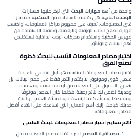
واحدة من أهم
مهارات البحث
التي تركز عليها
مسارات
الوحدة الثانية
هي كيفية الاستفادة من
المكتبة
كمصدر
غني للمعلومات. تعرف على مفهوم مراكز المعلومات، واكتسب
مهارة تصفح الكتب الورقية والرقمية، وكيفية الاستفادة من
فهرس المكتبة واستخدام محركات البحث الداخلية لاستخلاص
أهم البيانات والوثائق.
اختيار مصادر المعلومات الأنسب للبحث: خطوة
تصنع الفرق
اختيار مصادر المعلومات المناسبة هو أول لبنة في بناء بحث
علمي قوي وموثوق. لا يقتصر الأمر فقط على جمع البيانات، بل
يتعلق بالحصول على المعرفة من أوعية دقيقة ومعتمدة
وحديثة تضمن لك نتائج رصينة. فكلما كان المصدر موثوقًا
ومتخصصًا وحديثًا، كلما ارتفعت جودة بحثك العلمي وأثبتت
جديتك كباحث. إليك أهم المعايير التي تساعدك على انتقاء أفضل
مصادر المعلومات:
أهم معايير اختيار مصادر المعلومات للبحث العلمي
مصداقية المصدر
اختر دائمًا المصادر المعتمدة مثل