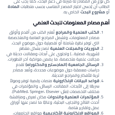
كل نوع من المصادر له ميزته في دعم البحث، كما يجب على
الطالب أن يُحسن اختيار المصدر المناسب بحسب متطلبات
المادة
أو
مشروع البحث
الخاص به.
أهم مصادر المعلومات للبحث العلمي
الكتب العلمية والمراجع
تُعتبر الكتب من أقدم وأوثق
مصادر المعلومات، وتشمل المراجع العامة والمتخصصة
التي توفر نظرة شاملة أو تفصيلية حول موضوع البحث.
الدوريات والمجلات العلمية
تصدر بشكل منتظم
(شهرية، فصلية…) وتحتوي على أبحاث ومقالات حديثة في
مجالات علمية متخصصة، ما يضمن مواكبة آخر التطورات.
الرسائل الجامعية (الماجستير والدكتوراه)
تقدم
دراسات معمقة حول موضوعات محددة، وتُعد مصادر
ثرية للأفكار والمراجع الحديثة.
قواعد البيانات الإلكترونية
منصات رقمية توفر وصولاً
سريعًا إلى الأبحاث، المقالات، الرسائل، والمؤتمرات في
مختلف التخصصات (مثل: PubMed، Springer، Elsevier).
المؤتمرات العلمية والندوات
مكان لعرض ومناقشة
أحدث النتائج والتجارب البحثية، وغالبًا ما تصدر عنها أوراق
عمل وتقارير هامة.
المواقع الإلكترونية الأكاديمية
مواقع الجامعات،