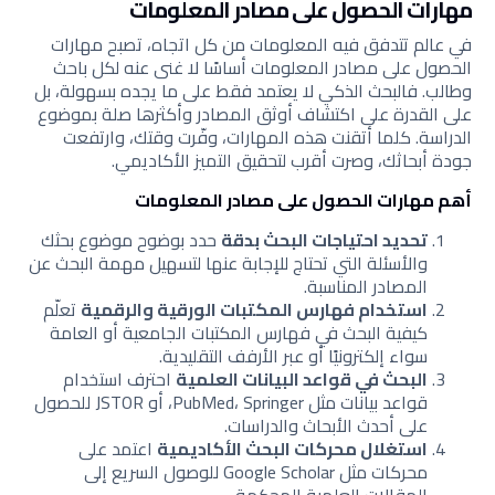
مهارات الحصول على مصادر المعلومات
في عالم تتدفق فيه المعلومات من كل اتجاه، تصبح مهارات
الحصول على مصادر المعلومات أساسًا لا غنى عنه لكل باحث
وطالب. فالبحث الذكي لا يعتمد فقط على ما يجده بسهولة، بل
على القدرة على اكتشاف أوثق المصادر وأكثرها صلة بموضوع
الدراسة. كلما أتقنت هذه المهارات، وفّرت وقتك، وارتفعت
جودة أبحاثك، وصرت أقرب لتحقيق التميز الأكاديمي.
أهم مهارات الحصول على مصادر المعلومات
تحديد احتياجات البحث بدقة
حدد بوضوح موضوع بحثك
والأسئلة التي تحتاج للإجابة عنها لتسهيل مهمة البحث عن
المصادر المناسبة.
استخدام فهارس المكتبات الورقية والرقمية
تعلّم
كيفية البحث في فهارس المكتبات الجامعية أو العامة
سواء إلكترونيًا أو عبر الأرفف التقليدية.
البحث في قواعد البيانات العلمية
احترف استخدام
قواعد بيانات مثل PubMed، Springer، أو JSTOR للحصول
على أحدث الأبحاث والدراسات.
استغلال محركات البحث الأكاديمية
اعتمد على
محركات مثل Google Scholar للوصول السريع إلى
المقالات العلمية المحكمة.