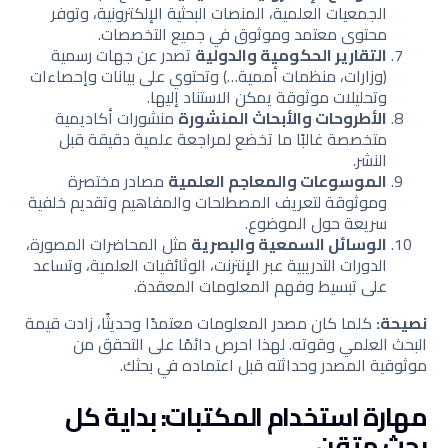
الجمعيات العلمية، المنصات البحثية الإلكترونية، وتوفر
محتوى معتمد وموثوق في جميع التخصصات.
التقارير الحكومية والدولية
تصدر عن جهات رسمية
(وزارات، منظمات أممية…) وتحتوي على بيانات وإحصاءات
وتحليلات موثوقة يمكن الاستناد إليها.
الأطروحات والأبحاث المنشورة
منشورات أكاديمية
متخصصة غالبًا ما تخضع لمراجعة علمية دقيقة قبل
النشر.
الموسوعات والمعاجم العلمية
مصادر مختصرة
وموثوقة لتعريف المصطلحات والمفاهيم وتقديم خلفية
سريعة حول الموضوع.
الوسائل السمعية والبصرية
مثل المحاضرات المصورة،
الدورات التدريبية عبر الإنترنت، الوثائقيات العلمية، وتساعد
على تبسيط وفهم المعلومات المعقدة.
نصيحة:
كلما كان مصدر المعلومات معتمدًا وحديثًا، زادت قيمة
البحث العلمي وقوته. لهذا احرص دائمًا على التحقق من
موثوقية المصدر وحداثته قبل اعتماده في بحثك.
مهارة استخدام المكتبات: بداية كل
بحث متقن