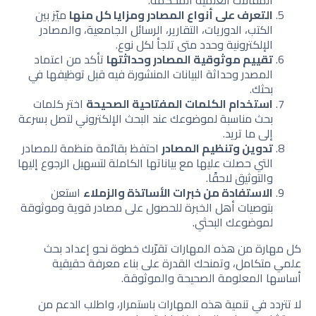
التعرف على أنواع المصادر ومزايا كل منها
ميّز بين
الكتب، الدوريات، التقارير، الرسائل الجامعية، والمصادر
الإلكترونية وحدد متى تلجأ لكل نوع.
تقييم موثوقية المصادر وحداثتها
تأكد من اعتماد
المصدر وحداثة البيانات المنشورة فيه قبل توظيفها في
بحثك.
استخدام الكلمات المفتاحية الصحيحة
اختر كلمات
بحث مناسبة لموضوعك عند البحث الإلكتروني لتصل بسرعة
إلى ما تريد.
تدوين وتنظيم المصادر
احتفظ بقائمة منظمة للمصادر
التي حصلت عليها مع بياناتها الكاملة لتسهيل الرجوع إليها
والتوثيق لاحقًا.
الاستفادة من خبرات الأساتذة والزملاء
استعن
بتوصيات أهل الخبرة للحصول على مصادر قوية وموثوقة
لموضوعك البحثي.
كل مهارة من هذه المهارات تقرّبك خطوة نحو إعداد بحث
علمي متكامل، وتمنحك القدرة على بناء معرفة حقيقية
أساسها المعلومة الصحيحة والموثوقة.
لا تتردد في تنمية هذه المهارات باستمرار، واطلب الدعم من