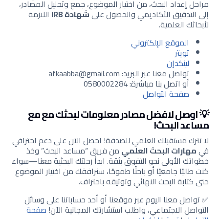
مراحل إعداد البحث، من اختيار الموضوع، جمع وتحليل المصادر،
إلى التدقيق الأكاديمي والحصول على
شهادة IRB
اللازمة
لأبحاثك العلمية.
الموقع الإلكتروني
تويتر
لينكدإن
تواصل معنا عبر البريد: afkaabba@gmail.com
أو اتصل بنا مباشرة: 0580002284
صفحة التواصل
💡 اوصل لافضل مصادر معلومات لبحثك مع مع
مساعد البحث!
لا تترك مستقبلك العلمي للصدفة! احصل الآن على دعم احترافي
في
مهارات البحث العلمي
من فريق “مساعد البحث” وخذ
خطواتك الأولى نحو التفوق بثقة. ابدأ رحلتك البحثية معنا—سواء
كنت طالبًا جامعيًا أو باحثًا طموحًا، سنرافقك من اختيار الموضوع
حتى كتابة البحث النهائي وتوثيقه باحتراف.
✅ تواصل معنا اليوم عبر موقعنا أو أحد حساباتنا على وسائل
التواصل الاجتماعي، واطلب استشارتك المجانية الآن!
صفحة