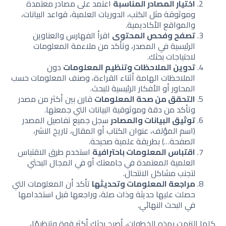
اختيار المصادر المناسبة
اعتمد على مصادر معتمدة
وموثوقة مثل الكتب، الدوريات العلمية، قواعد البيانات،
والمواقع الأكاديمية.
تصفح وفحص المحتوى
اقرأ الفهارس والعناوين
الرئيسية في المصدر، وتأكد من ملاءمة المعلومات
لاحتياجات بحثك.
تدوين الملاحظات وتنظيم المعلومات
دون
الملاحظات الهامة أثناء القراءة، وصنف المعلومات حسب
المحاور أو الأفكار الرئيسية للبحث.
التحقق من صحة المعلومات
قارن بين أكثر من مصدر
وتأكد من دقة وموثوقية البيانات التي جمعتها.
توثيق البيانات والمصادر
سجل جميع تفاصيل المصدر
(اسم المؤلف، عنوان الكتاب أو المقال، تاريخ النشر،
الصفحة…) بطريقة علمية صحيحة.
اقتباس المعلومات باحترافية
استخدم طرق الاقتباس
العلمية المعتمدة في جامعتك أو في المجال البحثي
لتجنب مشاكل الانتحال.
مراجعة المعلومات وتحديثها
تأكد أن المعلومات التي
حصلت عليها حديثة وذات صلة، وراجعها قبل استخدامها
في البحث النهائي.
كلما التزمت بهذه الخطوات، أصبح بحثك أكثر قوة وتنظيمًا،