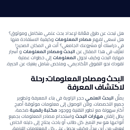
هل تبحث عن طرق فعّالة لإعداد بحث علمي متكامل وموثوق؟
هل تسعى لفهم
مصادر المعلومات
وكيفية الاستفادة منها
في دراستك أو مشروعك الجامعي؟ أنت في المكان الصحيح!
تعرّف في هذا المقال عن
البحث ومصادر المعلومات
و أسرار
مهارة البحث وكيف تحول
المعلومات
إلى خطوات عملية
تقودك نحو التفوق الأكاديمي، وملخص شامل يغنيك عن الحيرة.
البحث ومصادر المعلومات: رحلة
لاكتشاف المعرفة
يمثّل
البحث العلمي
حجر الزاوية في بناء المعرفة وتطوير
جميع التخصصات. ولأن الوصول إلى معلومات موثوقة أصبح
أكثر سهولة مع تطور التقنية ووجود
مكتبة رقمية
ضخمة،
يظل إتقان
مهارات البحث
واستخدام مصادر المعلومات بجميع
أنواعها هو سر التميز. كل طالب أو باحث يحتاج إلى دليله الخاص
ليعرف من أين يبدأ، وكيف يحصل على كل المعلومات اللازمة،