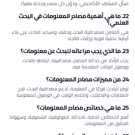
اسأل المشرف الأكاديمي، ودوّن كل مصدر وجدته مفيدًا.
22. ما هي أهمية مصادر المعلومات في البحث
العلمي؟
هي الضامن لمصداقية البحث ودقته، وتساعد الباحث على بناء
أرضية علمية قوية وإثبات نتائجه.
23. ما الذي يجب مراعاته للبحث عن معلومات؟
يجب التأكد من حداثة المصدر، مصداقيته، ارتباطه بالبحث،
ووضوح البيانات المقدمة فيه.
24. من مميزات مصادر المعلومات؟
توفر للباحث تنوعًا في المعرفة، تدعم مصداقية البحث، تتيح
المقارنات والتحليلات، وتختصر الوقت في الوصول للمعلومة.
25. ما هي خصائص مصادر المعلومات؟
أهم الخصائص: الدقة، الحداثة، الموثوقية، الشمولية، وسهولة
التحقق من المعلومات.