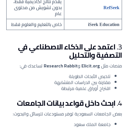
يقدّم نتائج أكاديمية فقط،
بدون تشويش من محتوى
RefSeek
عام
خاص بالتعليم والعلوم فقط
iSeek Education
3.
اعتمد على الذكاء الاصطناعي في
التصفية والتحليل
منصات مثل
Elicit.org
و
Research Rabbit
تساعدك في:
تلخيص الأبحاث الطويلة
مقارنة بين الدراسات المتشابهة
اقتراح أوراق علمية مرتبطة
4.
ابحث داخل قواعد بيانات الجامعات
بعض الجامعات السعودية توفر مستودعات للرسائل والبحوث:
جامعة الملك سعود