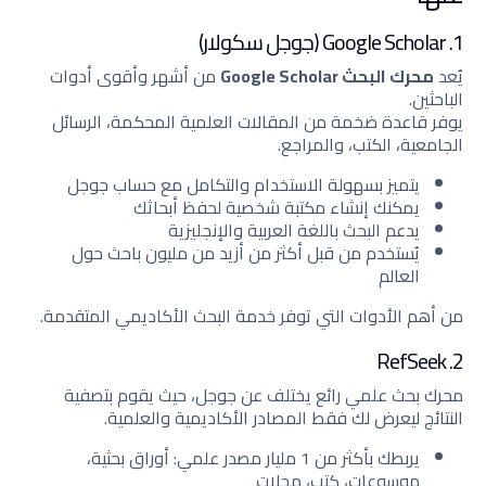
1. Google Scholar (جوجل سكولار)
يُعد
محرك البحث Google Scholar
من أشهر وأقوى أدوات
الباحثين.
يوفر قاعدة ضخمة من المقالات العلمية المحكمة، الرسائل
الجامعية، الكتب، والمراجع.
يتميز بسهولة الاستخدام والتكامل مع حساب جوجل
يمكنك إنشاء مكتبة شخصية لحفظ أبحاثك
يدعم البحث باللغة العربية والإنجليزية
يُستخدم من قبل أكثر من أزيد من مليون باحث حول
العالم
من أهم الأدوات التي توفر خدمة البحث الأكاديمي المتقدمة.
2. RefSeek
محرك بحث علمي رائع يختلف عن جوجل، حيث يقوم بتصفية
النتائج ليعرض لك فقط المصادر الأكاديمية والعلمية.
يربطك بأكثر من 1 مليار مصدر علمي: أوراق بحثية،
موسوعات، كتب، مجلات