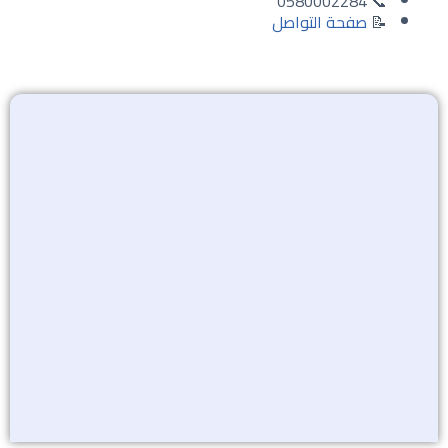
📞 0580002284
📝
صفحة التواصل