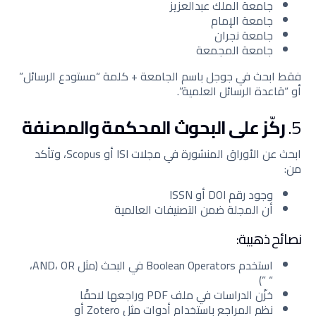
جامعة الملك عبدالعزيز
جامعة الإمام
جامعة نجران
جامعة المجمعة
فقط ابحث في جوجل باسم الجامعة + كلمة “مستودع الرسائل”
أو “قاعدة الرسائل العلمية”.
5.
ركّز على البحوث المحكمة والمصنفة
ابحث عن الأوراق المنشورة في مجلات ISI أو Scopus، وتأكد
من:
وجود رقم DOI أو ISSN
أن المجلة ضمن التصنيفات العالمية
نصائح ذهبية:
استخدم Boolean Operators في البحث (مثل AND، OR،
“ ”)
خزّن الدراسات في ملف PDF وراجعها لاحقًا
نظم المراجع باستخدام أدوات مثل Zotero أو