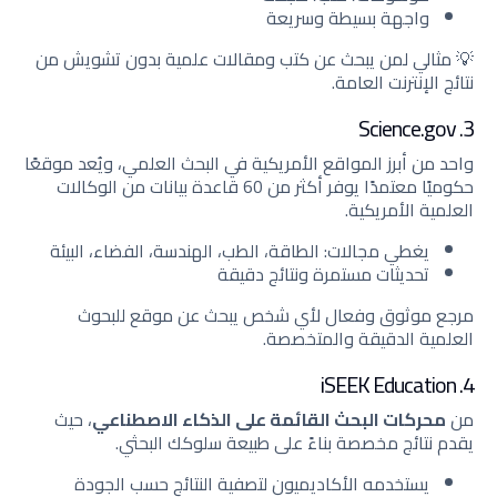
واجهة بسيطة وسريعة
💡 مثالي لمن يبحث عن كتب ومقالات علمية بدون تشويش من
نتائج الإنترنت العامة.
3. Science.gov
واحد من أبرز المواقع الأمريكية في البحث العلمي، ويُعد موقعًا
حكوميًا معتمدًا يوفر أكثر من 60 قاعدة بيانات من الوكالات
العلمية الأمريكية.
يغطي مجالات: الطاقة، الطب، الهندسة، الفضاء، البيئة
تحديثات مستمرة ونتائج دقيقة
مرجع موثوق وفعال لأي شخص يبحث عن موقع للبحوث
العلمية الدقيقة والمتخصصة.
4. iSEEK Education
من
محركات البحث القائمة على الذكاء الاصطناعي
، حيث
يقدم نتائج مخصصة بناءً على طبيعة سلوكك البحثي.
يستخدمه الأكاديميون لتصفية النتائج حسب الجودة