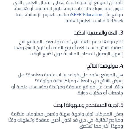
تأكّد أن الموقع أو محرك البحث يغطي المجال العلمي الذي
تدرس فيه، سواء كان طب، تربية، علوم اجتماعية، أو هندسة.
موقع مثل
iSEEK Education
مناسب للعلوم الإنسانية، بينما
RefSeek مناسب للعلوم العامة.
3. اللغة والتصفية الذكية
اختر موقعًا يدعم اللغة التي تبحث بها. بعض المواقع تتيح
تصفية النتائج حسب اللغة أو نوع الملف أو تاريخ النشر، وهذا
يُسهل الوصول للمصادر المناسبة دون تضييع الوقت.
4. موثوقية النتائج
هل الموقع يعتمد على قواعد بيانات علمية معتمدة؟ هل
يعرض النتائج من جامعات ومراكز بحثية موثوقة؟
دائمًا ابحث عن مواقع معروفة ومرتبطة بمؤسسات علمية أو
جامعات أو مكتبات دولية.
5. تجربة المستخدم وسهولة البحث
بعض المحركات توفر واجهة سهلة وتعرض معلومات منظمة
ومراجع تلقائية، في حين قد تكون أخرى معقدة وتستهلك وقتًا
وجهدًا أكثر مما تستحق.