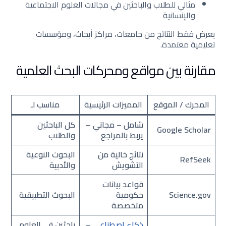
مثالي للطلاب والباحثين في مجالات العلوم الاجتماعية
والإنسانية
يعرض فقط النتائج من جامعات، مراكز أبحاث، ومؤسسات
تعليمية معتمدة.
مقارنة بين مواقع ومحركات البحث العلمية
المحرك / الموقع
المميزات الرئيسية
مناسب لـ
شامل – مجاني –
كل الباحثين
Google Scholar
يربط بالمراجع
والطلاب
نتائج خالية من
البحوث النوعية
RefSeek
التشويش
والأدبية
قواعد بيانات
Science.gov
حكومية
البحوث التطبيقية
متخصصة
ذكاء اصطناعي
–
باحثين في العلوم