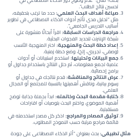
تحسين نتائج الطلاب”.
صياغة أهداف البحث العلمي:
حدد ما ترغب بتحقيقه،
مثل “تحليل مدى تأثير أدوات الذكاء الاصطناعي في تطوير
أساليب التدريس الجامعي”.
مراجعة الدراسات السابقة:
اقرأ أبحاثًا منشورة على
شبكة الإنترنت لتحديد الفجوات البحثية.
إعداد خطة البحث والمنهجية:
اختر المنهجية الأنسب
(وصفي، تجريبي، إلخ)، وضع خطة زمنية.
جمع البيانات وتحليلها:
استخدم استبيانات أو أدوات
علمية لجمع معلومات، ثم حلل النتائج باستخدام جداول أو
برامج إحصائية.
عرض النتائج والمناقشة:
قدم نتائجك في جداول أو
رسوم بيانية، وناقش أهميتها بالنسبة للمجتمع أو المجال
العلمي.
كتابة مقدمة البحث وخاتمته:
ابدأ بجملة جذابة توضح
أهمية الموضوع، واختم البحث بتوصيات أو اقتراحات
مستقبلية.
توثيق المصادر والمراجع:
اذكر كل مصدر استخدمته في
قائمة مراجع مرتبة حسب النموذج المطلوب.
مثال تطبيقي:
بحث بعنوان “أثر الذكاء الاصطناعي على جودة