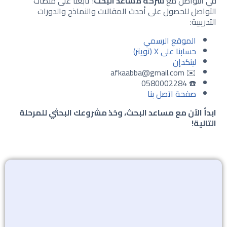
في التواصل مع
شركة مساعد البحث
! تابعنا على منصات
التواصل للحصول على أحدث المقالات والنماذج والدورات
التدريبية:
الموقع الرسمي
حسابنا على X (تويتر)
لينكدإن
✉️ afkaabba@gmail.com
☎️ 0580002284
صفحة اتصل بنا
ابدأ الآن مع مساعد البحث، وخذ مشروعك البحثي للمرحلة
التالية!