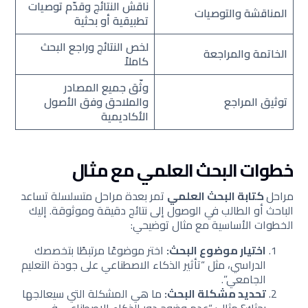
ناقش النتائج وقدّم توصيات
المناقشة والتوصيات
تطبيقية أو بحثية
لخص النتائج وراجع البحث
الخاتمة والمراجعة
كاملاً
وثّق جميع المصادر
توثيق المراجع
والملاحق وفق الأصول
الأكاديمية
خطوات البحث العلمي مع مثال
مراحل
كتابة البحث العلمي
تمر بعدة مراحل متسلسلة تساعد
الباحث أو الطالب في الوصول إلى نتائج دقيقة وموثوقة. إليك
الخطوات الأساسية مع مثال توضيحي:
اختيار موضوع البحث:
اختر موضوعًا مرتبطًا بتخصصك
الدراسي، مثل “تأثير الذكاء الاصطناعي على جودة التعليم
الجامعي”.
تحديد مشكلة البحث:
ما هي المشكلة التي سيعالجها
بحثك؟ مثال: “عدم وضوح دور الذكاء الاصطناعي في