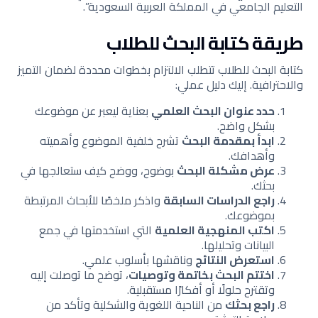
التعليم الجامعي في المملكة العربية السعودية”.
طريقة كتابة البحث للطلاب
كتابة البحث للطلاب تتطلب الالتزام بخطوات محددة لضمان التميز
والاحترافية. إليك دليل عملي:
حدد عنوان البحث العلمي
بعناية ليعبر عن موضوعك
بشكل واضح.
ابدأ بمقدمة البحث
تشرح خلفية الموضوع وأهميته
وأهدافك.
عرض مشكلة البحث
بوضوح، ووضح كيف ستعالجها في
بحثك.
راجع الدراسات السابقة
واذكر ملخصًا للأبحاث المرتبطة
بموضوعك.
اكتب المنهجية العلمية
التي استخدمتها في جمع
البيانات وتحليلها.
استعرض النتائج
وناقشها بأسلوب علمي.
اختتم البحث بخاتمة وتوصيات
، توضح ما توصلت إليه
وتقترح حلولًا أو أفكارًا مستقبلية.
راجع بحثك
من الناحية اللغوية والشكلية وتأكد من