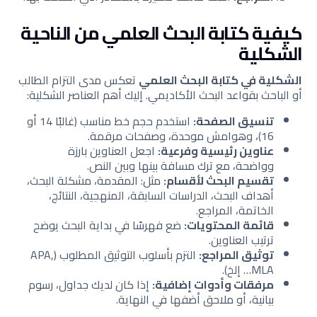
كيفية كتابة البحث العلمي من الناحية
الشكلية
الشكلية في كتابة البحث العلمي
تعكس مدى التزام الطالب
أو الباحث بقواعد البحث الأكاديمي. إليك أهم العناصر الشكلية:
تنسيق الصفحة:
استخدم حجم خط مناسب (غالبًا 14 أو
16)، وهوامش موحدة، وصفحات مرقمة.
عناوين رئيسية وفرعية:
اجعل العناوين بارزة
وواضحة، مع ترك مسافة بينها وبين النص.
تقسيم البحث لأقسام:
مثل: المقدمة، مشكلة البحث،
أهداف البحث، الدراسات السابقة، المنهجية، النتائج،
الخاتمة، المراجع.
قائمة المحتويات:
ضع فهرسًا في بداية البحث يوضح
ترتيب العناوين.
توثيق المراجع:
التزم بأسلوب التوثيق المطلوب (APA,
MLA… إلخ).
مرفقات وأدوات إضافية:
إذا كان لديك جداول، رسوم
بيانية، أو ملاحق أضفها في النهاية.