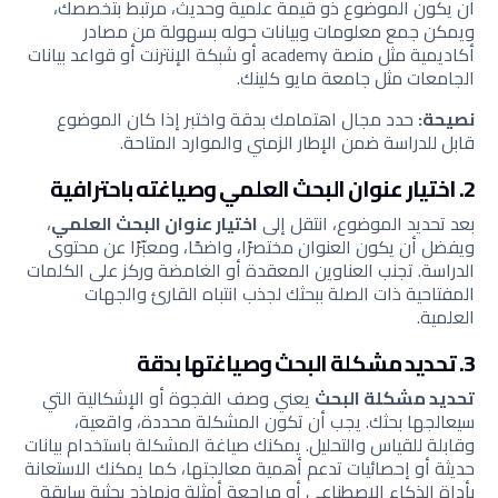
أن يكون الموضوع ذو قيمة علمية وحديث، مرتبط بتخصصك،
ويمكن جمع معلومات وبيانات حوله بسهولة من مصادر
أكاديمية مثل منصة academy أو شبكة الإنترنت أو قواعد بيانات
الجامعات مثل جامعة مايو كلينك.
نصيحة:
حدد مجال اهتمامك بدقة واختبر إذا كان الموضوع
قابل للدراسة ضمن الإطار الزمني والموارد المتاحة.
2. اختيار عنوان البحث العلمي وصياغته باحترافية
بعد تحديد الموضوع، انتقل إلى
اختيار عنوان البحث العلمي
،
ويفضل أن يكون العنوان مختصرًا، واضحًا، ومعبّرًا عن محتوى
الدراسة. تجنب العناوين المعقدة أو الغامضة وركز على الكلمات
المفتاحية ذات الصلة ببحثك لجذب انتباه القارئ والجهات
العلمية.
3. تحديد مشكلة البحث وصياغتها بدقة
تحديد مشكلة البحث
يعني وصف الفجوة أو الإشكالية التي
سيعالجها بحثك. يجب أن تكون المشكلة محددة، واقعية،
وقابلة للقياس والتحليل. يمكنك صياغة المشكلة باستخدام بيانات
حديثة أو إحصائيات تدعم أهمية معالجتها، كما يمكنك الاستعانة
بأداة الذكاء الاصطناعي أو مراجعة أمثلة ونماذج بحثية سابقة