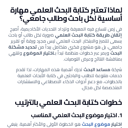
لماذا تعتبر كتابة البحث العلمي مهارة
أساسية لكل باحث وطالب جامعي؟
في زمن تتسارع فيه المعرفة وتزداد التحديات الأكاديمية، أصبح
إتقان طريقة كتابة البحث العلمي
ضرورة لكل طالب أو باحث
يسعى للتميز والابتكار. البحث العلمي ليس مجرد ورقة أو تقرير
جامعي، بل هو مشروع فكري متكامل يبدأ من
تحديد مشكلة
البحث
ويمر عبر خطوات منظمة تبدأ بـ
اختيار الموضوع
وتنتهي
بمناقشة النتائج وعرض التوصيات.
شركة
مساعد البحث
تدرك أهمية هذه المهارات، لذا تقدم
خدمات متنوعة للطلاب والباحثين في كتابة الأبحاث العلمية
بالخطوات، مع دعم أدوات الذكاء الاصطناعي والاستشارات
المتخصصة لكل مجال.
خطوات كتابة البحث العلمي بالترتيب
1. اختيار موضوع البحث العلمي المناسب
اختيار
موضوع البحث
هو الخطوة الأولى والأكثر أهمية. ينبغي