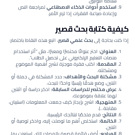
سلامة التوثيق.
استخدم أدوات الذكاء الاصطناعي
لمراجعة النص
وإعادة صياغة الفقرات إذا لزم الأمر.
كيفية كتابة بحث قصير
إذا كنت بحاجة إلى
بحث علمي قصير
، اتبع هذه النقاط باختصار:
العنوان:
اختر عنوانًا مختصرًا ومعبرًا، مثل “أثر استخدام
منصات التعليم الإلكتروني على تحصيل الطلاب”.
المقدمة:
اكتب فقرة موجزة تشرح أهمية الموضوع
ومشكلته.
مشكلة البحث والأهداف:
حدد المشكلة في جملة أو
اثنتين، وضع هدفًا رئيسيًا واحدًا للبحث.
عرض مختصر للدراسات السابقة:
اذكر دراسة أو اثنتين
لهما علاقة بموضوعك.
المنهجية:
اشرح بإيجاز كيف جمعت المعلومات (استبيان،
مقابلة…).
النتائج:
قدم ملخصًا لنتائجك الرئيسية.
الخاتمة:
استخلص أهم ما توصلت إليه، واذكر توصية أو
اثنتين.
المراجع:
أضف قائمة قصيرة بالمصادر التي استعنت بها.