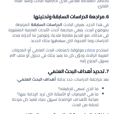
باختصار. المقدمة تعكس مدى احترافية الباحث وتشد انتباه
القارئ.
6. مراجعة الدراسات السابقة وتحليلها
في هذا الجزء، يعرض الباحث
الدراسات السابقة
المرتبطة
بموضوع البحث. ينبغي مراجعة أحدث الأبحاث العلمية المنشورة
في مجالك، مع تقديم مقارنة نقدية، وتوضيح ما أنجزته هذه
الدراسات وما الفجوة التي سيغطيها بحثك الجديد.
استخدم
مصادر
موثوقة كمنصات البحث العلمي أو المدونات
العربية الرائدة، ودوّن كل ما يفيد بحثك في جدول أو ملف pdf
يسهل الرجوع إليه.
7. تحديد أهداف البحث العلمي
بعد مراجعة الدراسات، حدد بدقة
أهداف البحث العلمي
:
ما الذي تسعى لتحقيقه؟
ما هي الفرضيات أو الأسئلة التي تريد الإجابة عنها؟
صياغة الأهداف الواضحة تسهل عليك تنفيذ كل مرحلة
لاحقة من البحث.