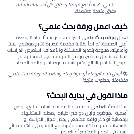
عالمي. 📌
ابدأ مع فريقنا وحقق كل أهدافك البحثية
بطرق علمية معتمدة.
كيف اعمل ورقة بحث علمي؟
لعمل
ورقة بحث علمي
احترافية، اختر عنوانًا مناسبًا وضعه
أعلى الصفحة. ثم ابدأ بكتابة مقدمة قصيرة تشرح موضوع البحث
وأهميته، متبوعة بتحديد المشكلة والأهداف. استعرض الدراسات
السابقة بشكل مختصر، ووضح المنهجية التي اعتمدتها، ثم
اعرض البيانات والنتائج وختم البحث بالتوصيات وقائمة المصادر.
📚
أرسل لنا مشروعك أو موضوعك وسنعد لك ورقة بحث علمي
متكاملة بخطوات مرتبة!
ماذا نقول في بداية البحث؟
ابدأ
البحث العلمي
بجملة افتتاحية تشد انتباه القارئ، توضح
أهمية الموضوع وتبين دوافع اختياره. يمكنك الاستشهاد
بإحصائية أو ذكر واقع مجتمعي يخص مجال الدراسة أو
الاستعانة بمقولة أكاديمية مؤثرة، مع الإشارة إلى أهمية نتائج
البحث في تطوير المجتمع أو العلوم.