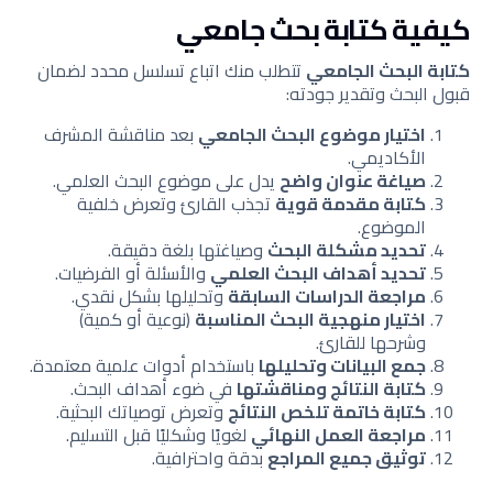
كيفية كتابة بحث جامعي
كتابة البحث الجامعي
تتطلب منك اتباع تسلسل محدد لضمان
قبول البحث وتقدير جودته:
اختيار موضوع البحث الجامعي
بعد مناقشة المشرف
الأكاديمي.
صياغة عنوان واضح
يدل على موضوع البحث العلمي.
كتابة مقدمة قوية
تجذب القارئ وتعرض خلفية
الموضوع.
تحديد مشكلة البحث
وصياغتها بلغة دقيقة.
تحديد أهداف البحث العلمي
والأسئلة أو الفرضيات.
مراجعة الدراسات السابقة
وتحليلها بشكل نقدي.
اختيار منهجية البحث المناسبة
(نوعية أو كمية)
وشرحها للقارئ.
جمع البيانات وتحليلها
باستخدام أدوات علمية معتمدة.
كتابة النتائج ومناقشتها
في ضوء أهداف البحث.
كتابة خاتمة تلخص النتائج
وتعرض توصياتك البحثية.
مراجعة العمل النهائي
لغويًا وشكليًا قبل التسليم.
توثيق جميع المراجع
بدقة واحترافية.