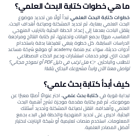
ما هي خطوات كتابة البحث العلمي؟
خطوات كتابة البحث العلمي
تبدأ أولًا من تحديد موضوع
البحث العلمي بعناية، ثم تحديد المشكلة وصياغة أهداف البحث.
ينتقل الباحث بعدها إلى إعداد الخطة البحثية بالترتيب المنهجي
المناسب، مرورًا بجمع البيانات وتحليلها، ثم كتابة النتائج ومراجعة
الدراسات السابقة. كل خطوة ينبغي تنفيذها بدقة باستخدام
أدوات حديثة، سواء عبر منصة academy أو موقع شركة مساعد
البحث التي توفر خدمات استشارات ودعم الذكاء الاصطناعي
للطلاب والباحثين. 👉
هل ترغب في دليل PDF أو نموذج مجاني؟
تواصل معنا الآن وابدأ مشروعك البحثي بثقة!
كيف أبدأ كتابة بحث علمي؟
لبداية قوية في
كتابة بحث علمي
، اختر عنوانًا أصليًا معبرًا عن
موضوعك، ثم قم بكتابة مقدمة موجزة تشرح أهمية البحث
العلمي وأهدافه. انتقل لصياغة المشكلة وتحديد أسئلتك
البحثية. احرص على تحديد المنهجية والخطة قبل البدء بجمع
المعلومات. استخدم منصات تعليمية أو شبكة الإنترنت لاختيار
أفضل المصادر العلمية.