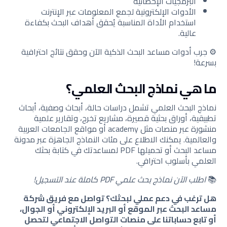
البرمجيات الإحصائية
الأدوات الإلكترونية لجمع المعلومات عبر الإنترنت
استخدام الأداة المناسبة يُحقق أهداف البحث بكفاءة
عالية.
⚙️ جرب أدوات مساعد البحث الذكية الآن وحقق نتائج احترافية
بسرعة!
ما هي نماذج البحث العلمي؟
نماذج البحث العلمي تشمل دراسات حالة، أبحاث وصفية، أبحاث
تطبيقية، أوراق بحثية قصيرة، مشاريع تخرج، وتقارير علمية
منشورة عبر منصات مثل academy أو مواقع الجامعات العربية
والعالمية. يمكنك الاطلاع على مئات النماذج الجاهزة عبر مدونة
مساعد البحث أو تحميلها PDF لمساعدتك في كتابة بحثك
العلمي بأسلوب احترافي.
📚
اطلب الآن نماذج بحث علمي PDF كاملة عند التسجيل!
هل ترغب في دعم عملي لبحثك؟ تواصل مع فريق شركة
مساعد البحث عبر الموقع أو البريد الإلكتروني أو الجوال،
أو تابع حساباتنا على منصات التواصل الاجتماعي لتحصل