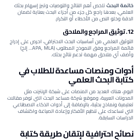
خاتمة البحث
تلخص أهم النتائج والتوصيات وتبرز إسهام بحثك
العلمي، بعدها راجع كل جزء من أجزاء البحث بعناية لضمان
الدقة وخلو النص من الأخطاء أو التكرار.
12. توثيق المراجع والملاحق
التوثيق العلمي من أساسيات البحث الاحترافي، احرص على إدراج
قائمة المراجع وفق النموذج المطلوب (APA, MLA… إلخ)
وأضف أي ملاحق مهمة تدعم نتائج بحثك.
أدوات ومنصات مساعدة للطلاب في
كتابة البحث العلمي
اليوم، هناك العديد من المنصات على شبكة الإنترنت مثل
المدونات العربية، وموقع شركة مساعد البحث التي توفر مقالات
تعليمية ونماذج بحثية، بالإضافة إلى أدوات الذكاء الاصطناعي
التي تساعدك على تنظيم الأفكار وإعادة الصياغة واكتشاف
الدراسات السابقة.
نصائح احترافية لإتقان طريقة كتابة