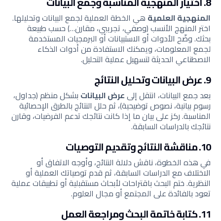
8. اختيار المنهجية المناسبة وجمع البيانات
المنهجية العلمية
هي الخطة العملية لجمع البيانات وتحليلها.
اختر المنهج الأنسب (وصفي، تجريبي، مقارن…) حسب طبيعة
بحثك. وضّح الأدوات أو الاستبيانات أو البرمجيات المستخدمة
لجمع المعلومات، ويمكنك الاستفادة من أدوات الذكاء
الاصطناعي الحديثة لتسهيل عملية التحليل.
9. عرض البيانات وتحليل النتائج
بعد جمع البيانات، انتقل إلى
عرض البيانات
بشكل منظم (جداول،
رسوم بيانية، نصوص توضيحية)، ثم حلل النتائج بالطرق الإحصائية
المناسبة. ركز على بيان ما إذا كانت نتائجك تدعم الفرضيات، وقارن
نتائجك بالدراسات السابقة.
10. مناقشة النتائج وتقديم التوصيات
في هذه الخطوة، ناقش دلالة النتائج، وأوجه الاتفاق أو
الاختلاف مع الدراسات السابقة، ثم قدم توصياتك العملية أو
النظرية. ختم البحث باقتراحات لأبحاث مستقبلية أو تطبيقات عملية
تعود بالفائدة على المجتمع أو مجال العلوم.
11. كتابة خاتمة البحث ومراجعة العمل